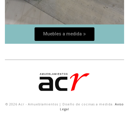
Muebles a medida
© 2026 Acr - Amueblamientos | Diseño de cocinas a medida.
Aviso
Legal