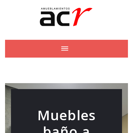
Muebles
baño a